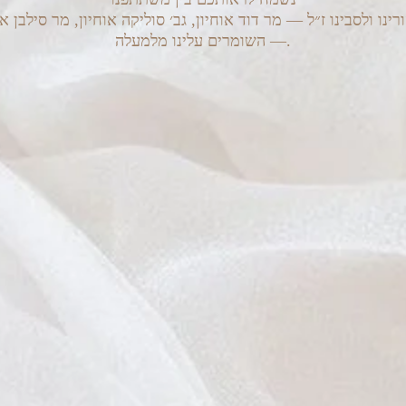
 ולסבינו ז״ל — מר דוד אוחיון, גב׳ סוליקה אוחיון, מר סילבן אל
— השומרים עלינו מלמעלה.