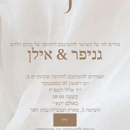
מודים לה׳ על האושר להזמינכם לחתונה של נכדם וילדם
גניפר & אילן
:ושמחים להזמינכם לחתונה שתתקיים ב
יום ראשון 07 בספטמבר
י״ד אלול תשפ״ה
בשעה 18:00
באולם ״קאי״
השיטה 5, פארק תעשיות עמק חפר
וויז
נשמח לראותכם בין משתתפנו