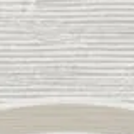
00
00
00
00
Hari
Jam
Menit
Detik
SIMPAN TANGGAL