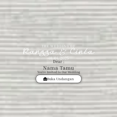
THE WEDDING OF
Rangga & Cinta
01. 04. 2025
Dear :
Nama Tamu
You're Invited to Our Wedding
Buka Undangan