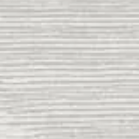
"Dan di antara tanda-tanda (kebesaran)-Nya ialah Dia
menciptakan pasangan-pasangan untukmu dari jenismu
sendiri, agar kamu cenderung dan merasa tenteram
kepadanya, dan Dia menjadikan di antaramu rasa kasih
dan sayang. Sungguh, pada yang demikian itu benar-benar
terdapat tanda-tanda (kebesaran Allah) bagi kaum yang
berpikir."
QS Ar Rum : 21