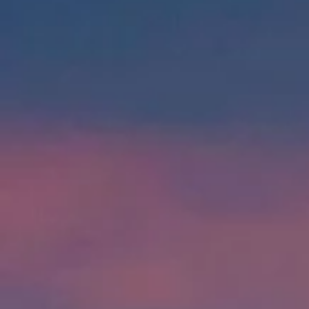
sendiri, agar kamu cenderung dan merasa tenteram
kepadanya, dan Dia menjadikan di antaramu rasa kasih
dan sayang. Sungguh, pada yang demikian itu benar-benar
terdapat tanda-tanda (kebesaran Allah) bagi kaum yang
berpikir."
QS Ar Rum : 21
00
00
00
00
Hari
Jam
Menit
Detik
SIMPAN TANGGAL