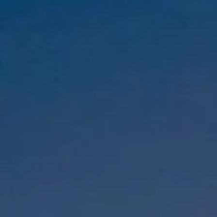
"Dan di antara tanda-tanda (kebesaran)-Nya ialah Dia
menciptakan pasangan-pasangan untukmu dari jenismu