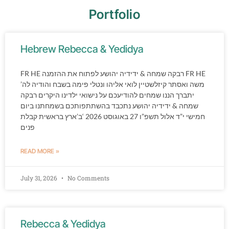
Portfolio
Hebrew Rebecca & Yedidya
FR HE רבקה שמחה & ידידיה יהושע לפתוח את ההזמנה FR HE
משה ואסתר קיזלשטיין לואי אליהו ונטלי פימה בשבח והודיה לה’
יתברך הננו שמחים להודיעכם על נישואי ילדינו היקרים רבקה
שמחה & ידידיה יהושע נתכבד בהשתתפותכם בשמחתנו ביום
חמישי י”ד אלול תשפ”ו 27 באוגוסט 2026 ‘ב’ארץ בראשית קבלת
פנים
READ MORE »
July 31, 2026
No Comments
Rebecca & Yedidya