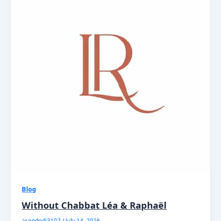
Blog
Without Chabbat Léa & Raphaël
asepdedi3107
/
July 14, 2026