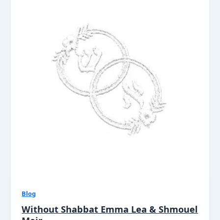
Blog
Without Shabbat Emma Lea & Shmouel