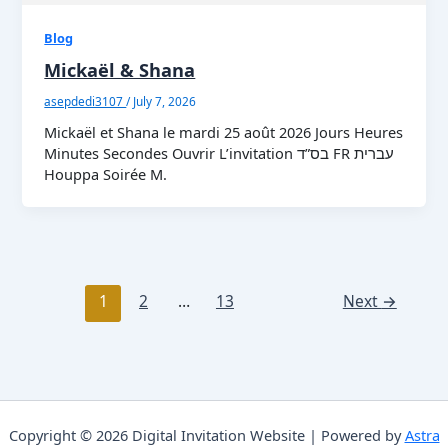
Blog
Mickaël & Shana
asepdedi3107
/
July 7, 2026
Mickaël et Shana le mardi 25 août 2026 Jours Heures
Minutes Secondes Ouvrir L’invitation בס”ד FR עברית
Houppa Soirée M.
1
2
…
13
Next
→
Copyright © 2026 Digital Invitation Website | Powered by
Astra